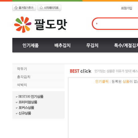
깍두기
총각김치
인기클릭
:
등록된
상품
이 없
석박지
BEST100
인기상품
프리미엄상품
포커스상품
신규상품