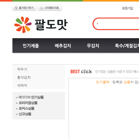
깍두기
총각김치
인기클릭
:
등록된
상품
이 없
석박지
BEST100
인기상품
프리미엄상품
포커스상품
신규상품