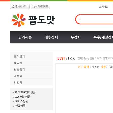
포기김치
백김치
인기클릭
:
등록된
상품
이 없
보쌈김치
겉절이
맛김치
BEST100
인기상품
프리미엄상품
포커스상품
신규상품